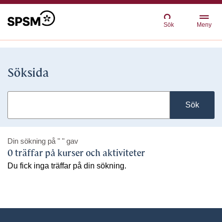
Sök
Meny
Söksida
Sök
Din sökning på
" "
gav
0 träffar på kurser och aktiviteter
Du fick inga träffar på din sökning.