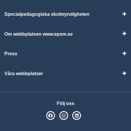
Specialpedagogiska skolmyndigheten
Vis
Om webbplatsen www.spsm.se
Vis
Press
Visa
Våra webbplatser
Visa
Följ oss
SPSM på Facebook
SPSM på Instagram
Följ oss på Linkedin