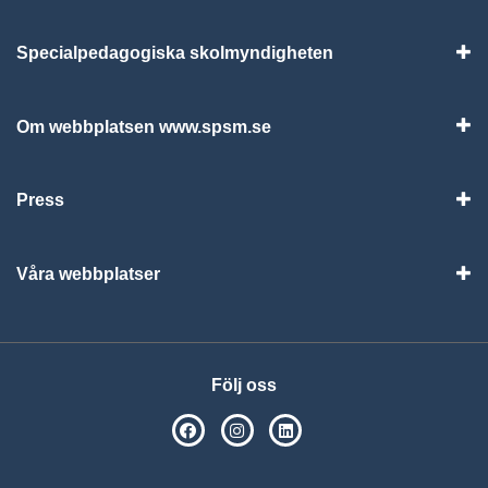
Specialpedagogiska skolmyndigheten
Vis
Om webbplatsen www.spsm.se
Vis
Press
Visa
Våra webbplatser
Visa
Följ oss
SPSM på Facebook
SPSM på Instagram
Följ oss på Linkedin