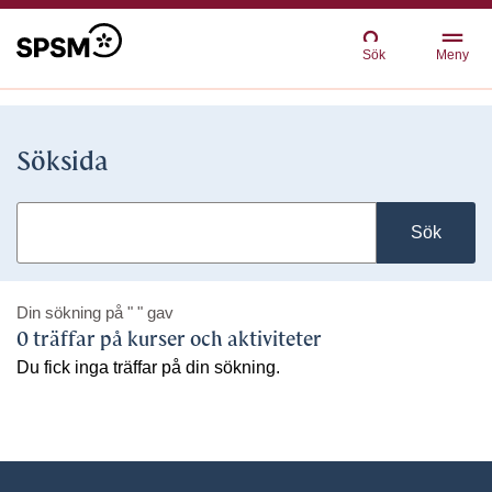
Sök
Meny
Söksida
Sök
Din sökning på
" "
gav
0 träffar på kurser och aktiviteter
Du fick inga träffar på din sökning.