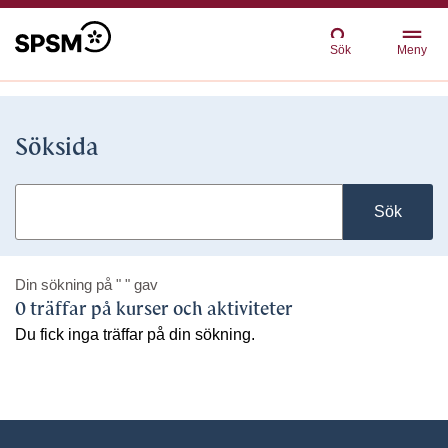
Sök
Meny
Söksida
Sök
Din sökning på
" "
gav
0 träffar på kurser och aktiviteter
Du fick inga träffar på din sökning.