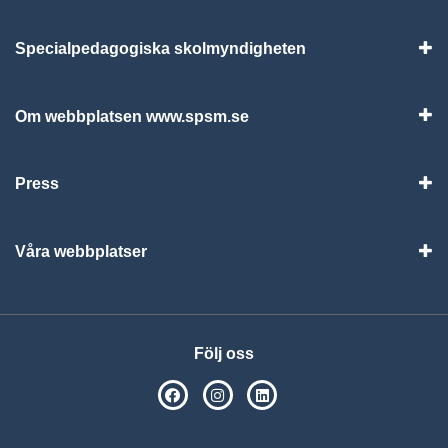
Specialpedagogiska skolmyndigheten
Vis
Om webbplatsen www.spsm.se
Vis
Press
Visa
Våra webbplatser
Visa
Följ oss
SPSM på Facebook
SPSM på Instagram
Följ oss på Linkedin