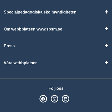
Specialpedagogiska skolmyndigheten
Vis
Om webbplatsen www.spsm.se
Vis
Press
Visa
Våra webbplatser
Visa
Följ oss
SPSM på Facebook
SPSM på Instagram
Följ oss på Linkedin