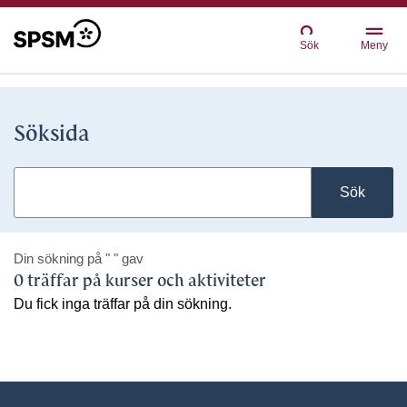
Sök
Meny
Söksida
Sök
Din sökning på
" "
gav
0 träffar på kurser och aktiviteter
Du fick inga träffar på din sökning.