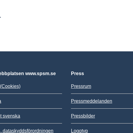
r
bbplatsen www.spsm.se
Press
(Cookies)
Pressrum
a
Pressmeddelanden
st svenska
Pressbilder
 dataskyddsförordningen
Logotyp