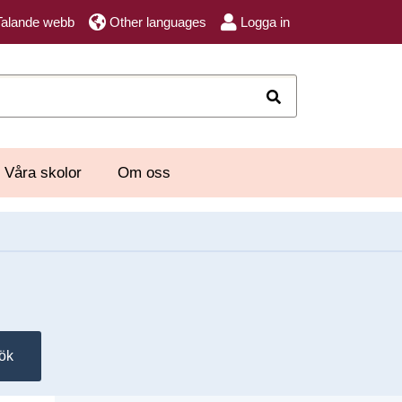
Talande webb
Other languages
Logga in
Sök
Våra skolor
Om oss
ök