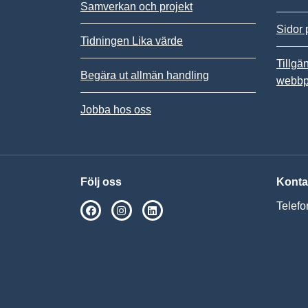
Samverkan och projekt
Sidor 
Tidningen Lika värde
Tillgä
Begära ut allmän handling
webbp
Jobba hos oss
Följ oss
Konta
Telefo
SPSM på Facebook
SPSM på Instagram
Följ oss på Linkedin