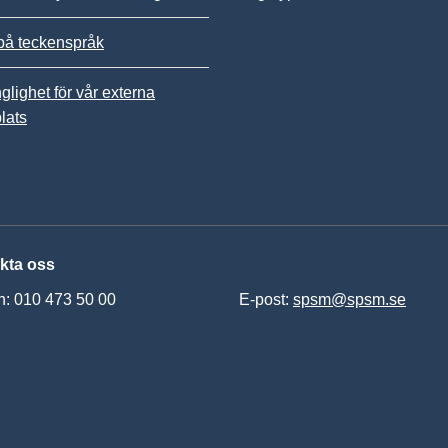
på teckenspråk
nglighet för vår externa
lats
kta oss
n: 010 473 50 00
E-post:
spsm@spsm.se