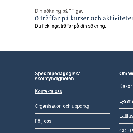
Din sökning på
" "
gav
0 träffar på kurser och aktivitete
Du fick inga träffar på din sökning.
Specialpedagogiska
Om we
skolmyndigheten
Kakor 
Kontakta oss
Lyssn
Organisation och uppdrag
Lättlä
Följ oss
GDPR,