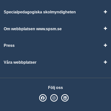
Specialpedagogiska skolmyndigheten
Vis
Om webbplatsen www.spsm.se
Vis
Press
Visa
Våra webbplatser
Visa
Följ oss
SPSM på Facebook
SPSM på Instagram
Följ oss på Linkedin