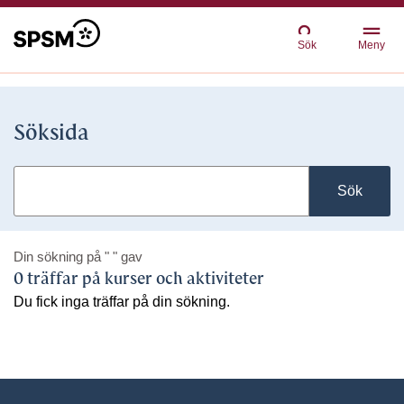
Sök
Meny
Söksida
Sök
Din sökning på
" "
gav
0 träffar på kurser och aktiviteter
Du fick inga träffar på din sökning.