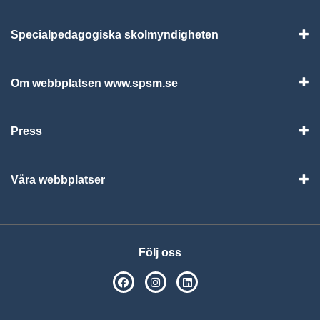
Specialpedagogiska skolmyndigheten
Vis
Om webbplatsen www.spsm.se
Vis
Press
Visa
Våra webbplatser
Visa
Följ oss
SPSM på Facebook
SPSM på Instagram
Följ oss på Linkedin