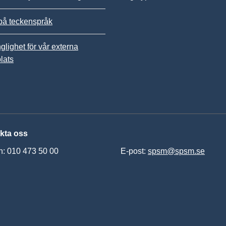
på teckenspråk
nglighet för vår externa
lats
kta oss
n: 010 473 50 00
E-post:
spsm@spsm.se