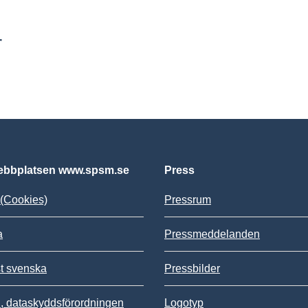
r
bbplatsen www.spsm.se
Press
(Cookies)
Pressrum
a
Pressmeddelanden
st svenska
Pressbilder
 dataskyddsförordningen
Logotyp