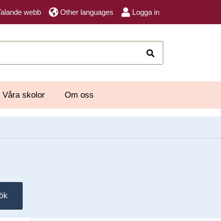
Talande webb
Other languages
Logga in
Sök
Våra skolor
Om oss
ök