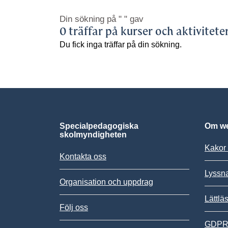
Din sökning på
" "
gav
0 träffar på kurser och aktivitete
Du fick inga träffar på din sökning.
Specialpedagogiska
Om we
skolmyndigheten
Kakor 
Kontakta oss
Lyssn
Organisation och uppdrag
Lättlä
Följ oss
GDPR,