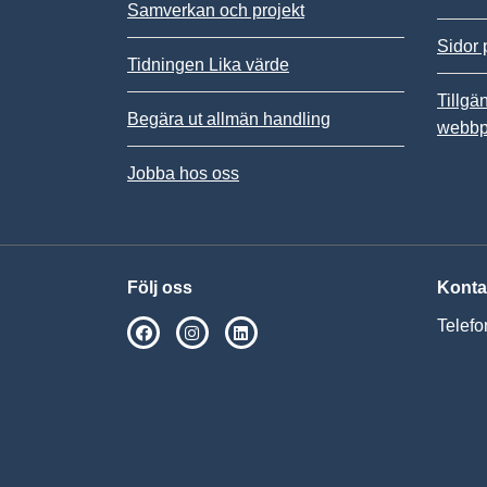
Samverkan och projekt
Sidor 
Tidningen Lika värde
Tillgä
Begära ut allmän handling
webbp
Jobba hos oss
Följ oss
Konta
Telefo
SPSM på Facebook
SPSM på Instagram
Följ oss på Linkedin