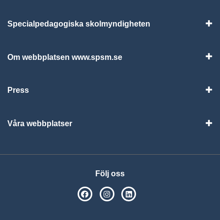
Specialpedagogiska skolmyndigheten
Vis
Om webbplatsen www.spsm.se
Vis
Press
Visa
Våra webbplatser
Visa
Följ oss
SPSM på Facebook
SPSM på Instagram
Följ oss på Linkedin