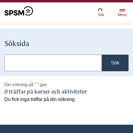
Sök
Meny
Söksida
Sök
Din sökning på
" "
gav
0 träffar på kurser och aktiviteter
Du fick inga träffar på din sökning.