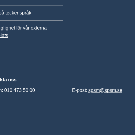
på teckenspråk
nglighet för vår externa
lats
kta oss
n: 010 473 50 00
E-post:
spsm@spsm.se