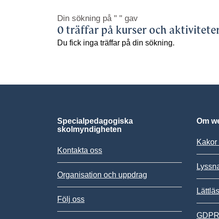
Din sökning på
" "
gav
0 träffar på kurser och aktivitete
Du fick inga träffar på din sökning.
Specialpedagogiska
Om we
skolmyndigheten
Kakor 
Kontakta oss
Lyssn
Organisation och uppdrag
Lättlä
Följ oss
GDPR,