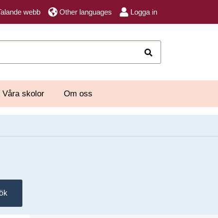
Talande webb
Other languages
Logga in
Sök
Våra skolor
Om oss
ök