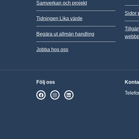
Samverkan och projekt
Sidor 
Tidningen Lika värde
Tillgä
Begära ut allmän handling
webbp
Jobba hos oss
Följ oss
Konta
Telefo
SPSM på Facebook
SPSM på Instagram
Följ oss på Linkedin