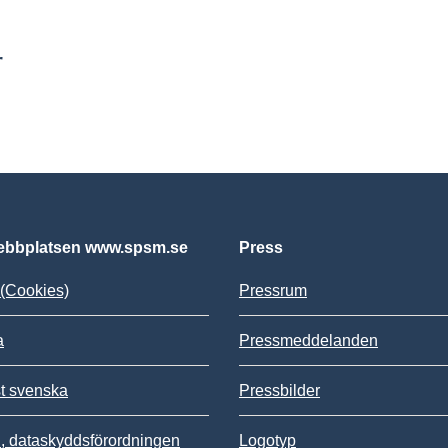
r
bbplatsen www.spsm.se
Press
(Cookies)
Pressrum
a
Pressmeddelanden
st svenska
Pressbilder
 dataskyddsförordningen
Logotyp