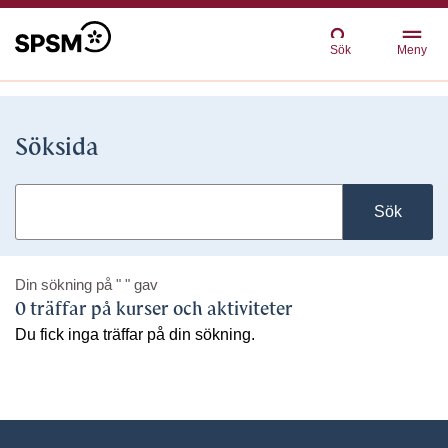
Sök
Meny
Söksida
Sök
Din sökning på
" "
gav
0 träffar på kurser och aktiviteter
Du fick inga träffar på din sökning.