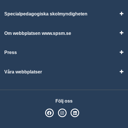
Specialpedagogiska skolmyndigheten
Vis
Om webbplatsen www.spsm.se
Vis
Press
Visa
Våra webbplatser
Visa
Följ oss
SPSM på Facebook
SPSM på Instagram
Följ oss på Linkedin