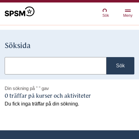
Sök
Meny
Söksida
Sök
Din sökning på
" "
gav
0 träffar på kurser och aktiviteter
Du fick inga träffar på din sökning.