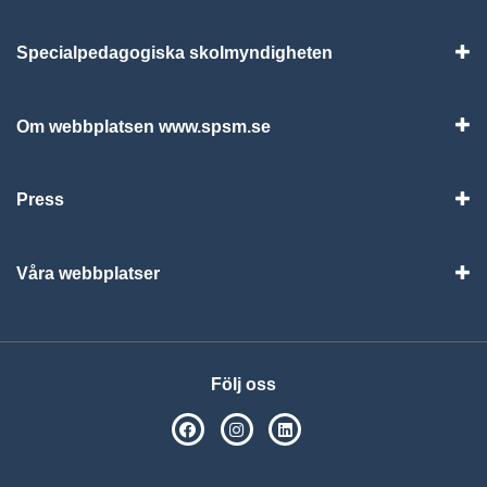
Specialpedagogiska skolmyndigheten
Vis
Om webbplatsen www.spsm.se
Vis
Press
Visa
Våra webbplatser
Visa
Följ oss
SPSM på Facebook
SPSM på Instagram
Följ oss på Linkedin