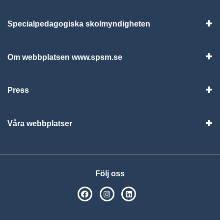
Specialpedagogiska skolmyndigheten
Vis
Om webbplatsen www.spsm.se
Vis
Press
Visa
Våra webbplatser
Visa
Följ oss
SPSM på Facebook
SPSM på Instagram
Följ oss på Linkedin