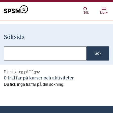
Sök
Meny
Söksida
Sök
Din sökning på
" "
gav
0 träffar på kurser och aktiviteter
Du fick inga träffar på din sökning.