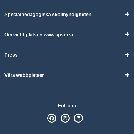
Specialpedagogiska skolmyndigheten
Vis
Om webbplatsen www.spsm.se
Vis
Press
Visa
Våra webbplatser
Visa
Följ oss
SPSM på Facebook
SPSM på Instagram
Följ oss på Linkedin