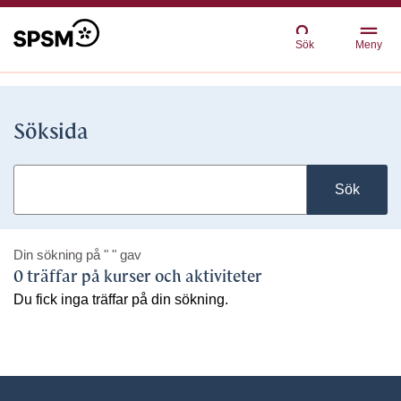
Sök
Meny
Söksida
Sök
Din sökning på
" "
gav
0 träffar på kurser och aktiviteter
Du fick inga träffar på din sökning.