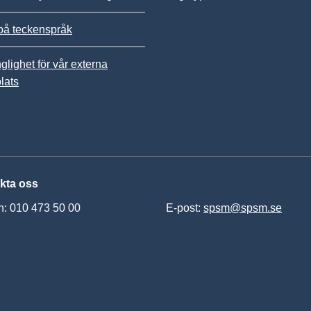
på teckenspråk
nglighet för vår externa
lats
kta oss
n: 010 473 50 00
E-post:
spsm@spsm.se