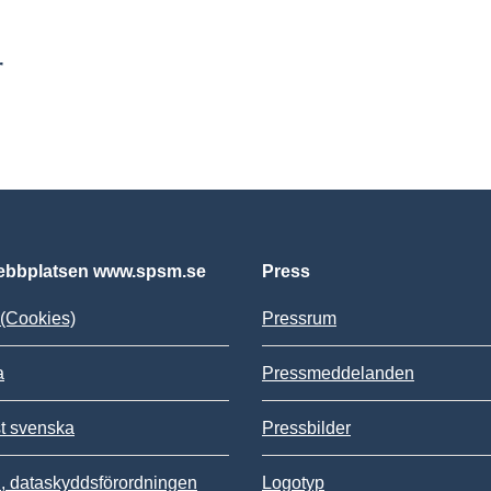
r
bbplatsen www.spsm.se
Press
(Cookies)
Pressrum
a
Pressmeddelanden
st svenska
Pressbilder
 dataskyddsförordningen
Logotyp