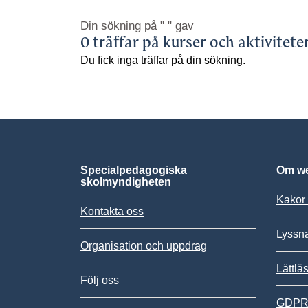
Din sökning på
" "
gav
0 träffar på kurser och aktivitete
Du fick inga träffar på din sökning.
Specialpedagogiska
Om we
skolmyndigheten
Kakor 
Kontakta oss
Lyssn
Organisation och uppdrag
Lättlä
Följ oss
GDPR,