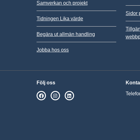
Samverkan och projekt
Sidor 
Tidningen Lika värde
Tillgä
Begära ut allmän handling
webbp
Jobba hos oss
Följ oss
Konta
Telefo
SPSM på Facebook
SPSM på Instagram
Följ oss på Linkedin