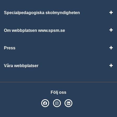
Specialpedagogiska skolmyndigheten
Vis
Om webbplatsen www.spsm.se
Vis
Press
Visa
Våra webbplatser
Visa
Följ oss
SPSM på Facebook
SPSM på Instagram
Följ oss på Linkedin