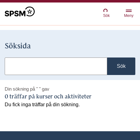
Sök
Meny
Söksida
Sök
Din sökning på
" "
gav
0 träffar på kurser och aktiviteter
Du fick inga träffar på din sökning.