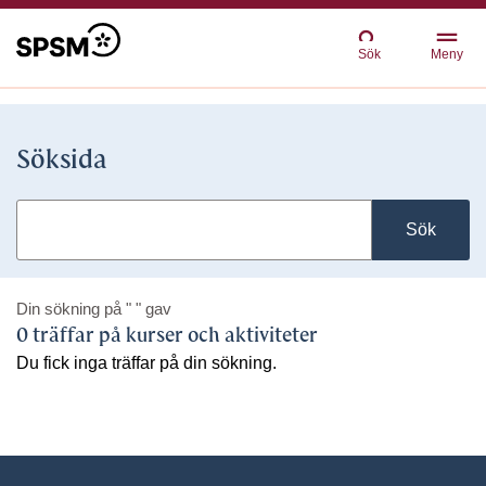
Sök
Meny
Söksida
Sök
Din sökning på
" "
gav
0 träffar på kurser och aktiviteter
Du fick inga träffar på din sökning.