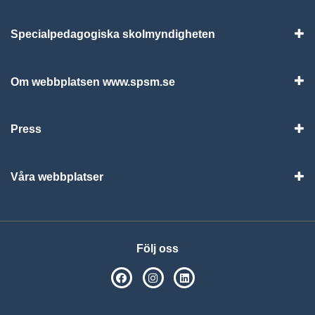
Specialpedagogiska skolmyndigheten
Vis
Om webbplatsen www.spsm.se
Vis
Press
Visa
Våra webbplatser
Visa
Följ oss
SPSM på Facebook
SPSM på Instagram
Följ oss på Linkedin