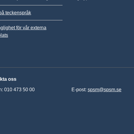
på teckenspråk
nglighet för vår externa
lats
kta oss
n: 010 473 50 00
E-post:
spsm@spsm.se