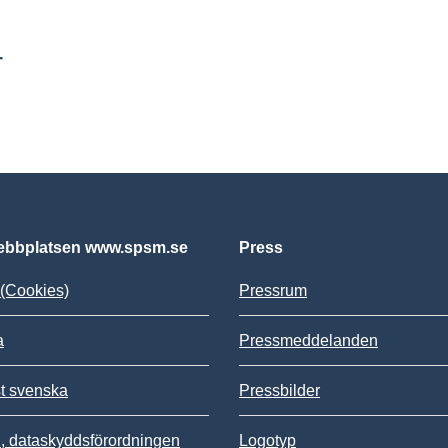
r
bbplatsen www.spsm.se
Press
(Cookies)
Pressrum
a
Pressmeddelanden
st svenska
Pressbilder
 dataskyddsförordningen
Logotyp