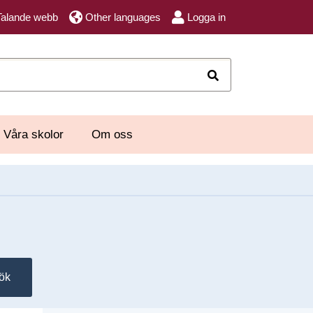
Talande webb
Other languages
Logga in
Sök
Våra skolor
Om oss
ök