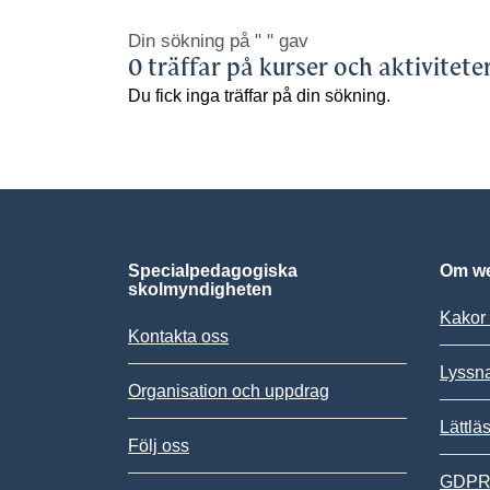
Din sökning på
" "
gav
0 träffar på kurser och aktivitete
Du fick inga träffar på din sökning.
Specialpedagogiska
Om we
skolmyndigheten
Kakor 
Kontakta oss
Lyssn
Organisation och uppdrag
Lättlä
Följ oss
GDPR,