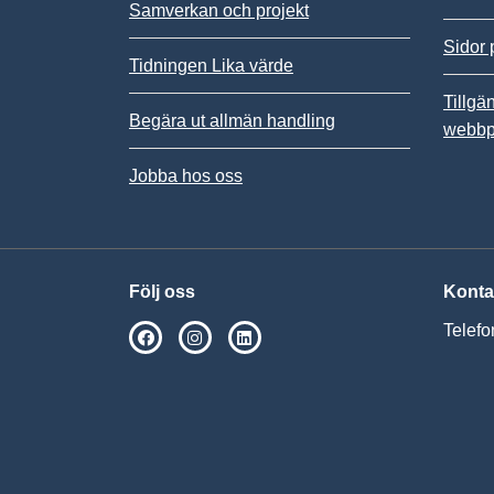
Samverkan och projekt
Sidor 
Tidningen Lika värde
Tillgä
Begära ut allmän handling
webbp
Jobba hos oss
Följ oss
Konta
Telefo
SPSM på Facebook
SPSM på Instagram
Följ oss på Linkedin