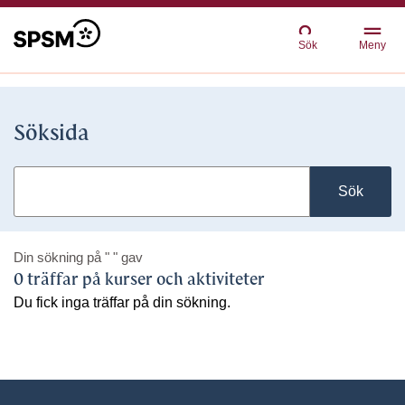
Sök
Meny
Söksida
Sök
Din sökning på
" "
gav
0 träffar på kurser och aktiviteter
Du fick inga träffar på din sökning.