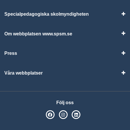
Specialpedagogiska skolmyndigheten
Vis
Om webbplatsen www.spsm.se
Vis
Press
Visa
Våra webbplatser
Visa
Följ oss
SPSM på Facebook
SPSM på Instagram
Följ oss på Linkedin