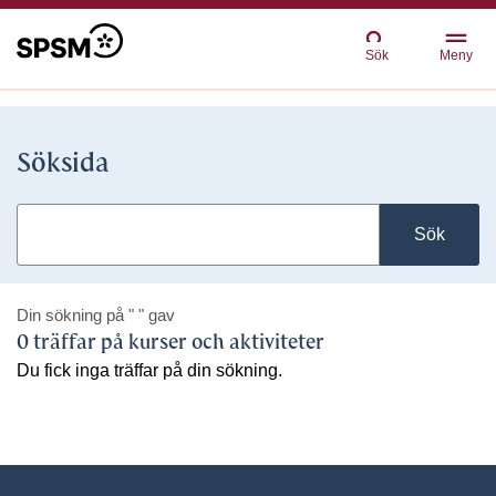
Sök
Meny
Söksida
Sök
Din sökning på
" "
gav
0 träffar på kurser och aktiviteter
Du fick inga träffar på din sökning.