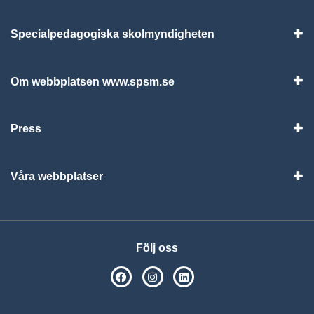
Specialpedagogiska skolmyndigheten
Vis
Om webbplatsen www.spsm.se
Vis
Press
Visa
Våra webbplatser
Visa
Följ oss
SPSM på Facebook
SPSM på Instagram
Följ oss på Linkedin