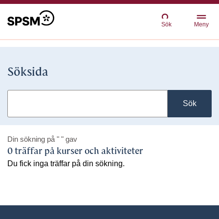
Sök
Meny
Söksida
Sök
Din sökning på
" "
gav
0 träffar på kurser och aktiviteter
Du fick inga träffar på din sökning.