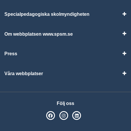
Specialpedagogiska skolmyndigheten
Vis
Om webbplatsen www.spsm.se
Vis
Press
Visa
Våra webbplatser
Visa
Följ oss
SPSM på Facebook
SPSM på Instagram
Följ oss på Linkedin