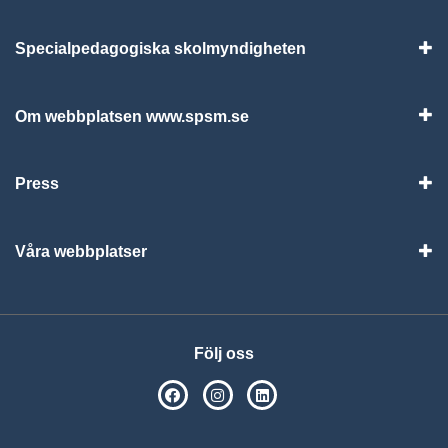
Specialpedagogiska skolmyndigheten
Vis
Om webbplatsen www.spsm.se
Vis
Press
Visa
Våra webbplatser
Visa
Följ oss
SPSM på Facebook
SPSM på Instagram
Följ oss på Linkedin