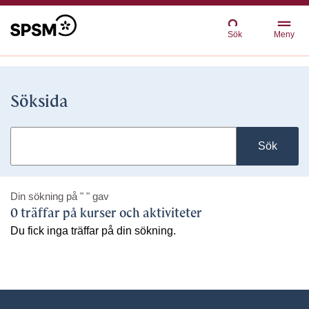
Sök
Meny
Söksida
Sök
Din sökning på
" "
gav
0 träffar på kurser och aktiviteter
Du fick inga träffar på din sökning.