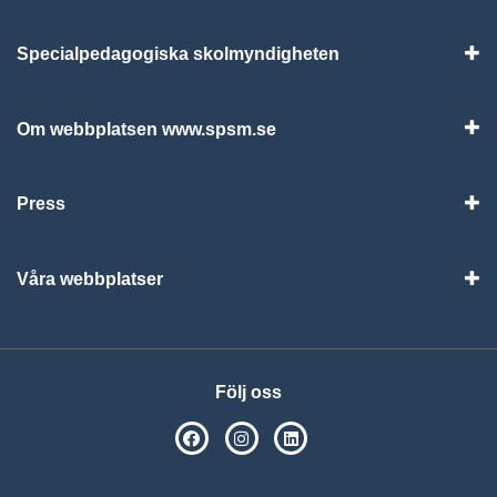
Specialpedagogiska skolmyndigheten
Vis
Om webbplatsen www.spsm.se
Vis
Press
Visa
Våra webbplatser
Visa
Följ oss
SPSM på Facebook
SPSM på Instagram
Följ oss på Linkedin