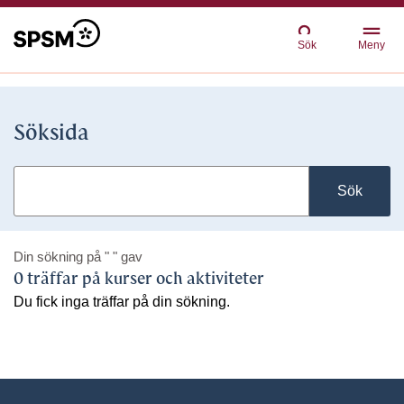
Sök
Meny
Söksida
Sök
Din sökning på
" "
gav
0 träffar på kurser och aktiviteter
Du fick inga träffar på din sökning.