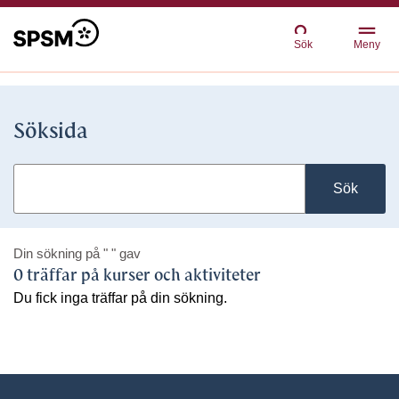
Sök
Meny
Söksida
Sök
Din sökning på
" "
gav
0 träffar på kurser och aktiviteter
Du fick inga träffar på din sökning.