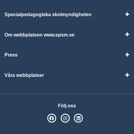
Specialpedagogiska skolmyndigheten
Vis
Om webbplatsen www.spsm.se
Vis
Press
Visa
Våra webbplatser
Visa
Följ oss
SPSM på Facebook
SPSM på Instagram
Följ oss på Linkedin