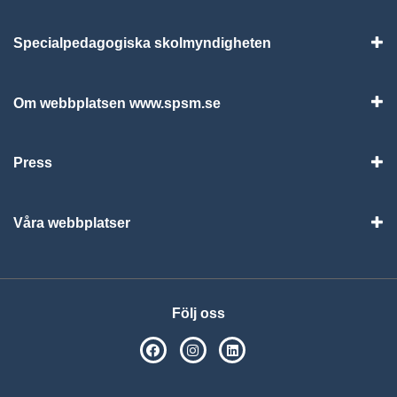
Specialpedagogiska skolmyndigheten
Vis
Om webbplatsen www.spsm.se
Vis
Press
Visa
Våra webbplatser
Visa
Följ oss
SPSM på Facebook
SPSM på Instagram
Följ oss på Linkedin