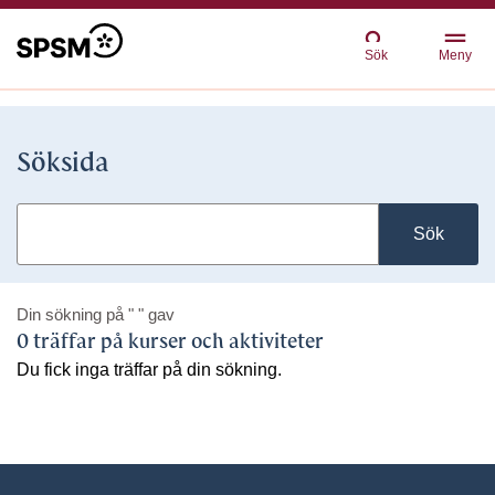
Sök
Meny
Söksida
Sök
Din sökning på
" "
gav
0 träffar på kurser och aktiviteter
Du fick inga träffar på din sökning.