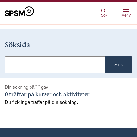
Sök
Meny
Söksida
Sök
Din sökning på
" "
gav
0 träffar på kurser och aktiviteter
Du fick inga träffar på din sökning.