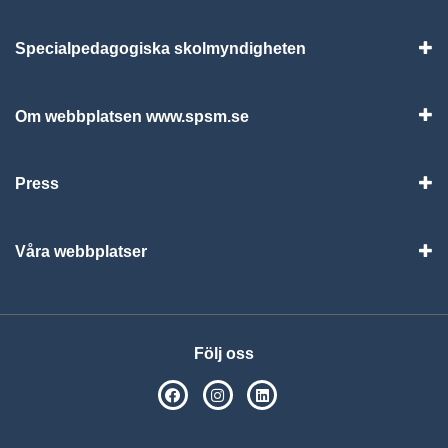
Specialpedagogiska skolmyndigheten
Vis
Om webbplatsen www.spsm.se
Vis
Press
Visa
Våra webbplatser
Visa
Följ oss
SPSM på Facebook
SPSM på Instagram
Följ oss på Linkedin