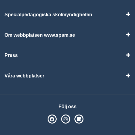
Specialpedagogiska skolmyndigheten
Vis
Om webbplatsen www.spsm.se
Vis
Press
Visa
Våra webbplatser
Visa
Följ oss
SPSM på Facebook
SPSM på Instagram
Följ oss på Linkedin