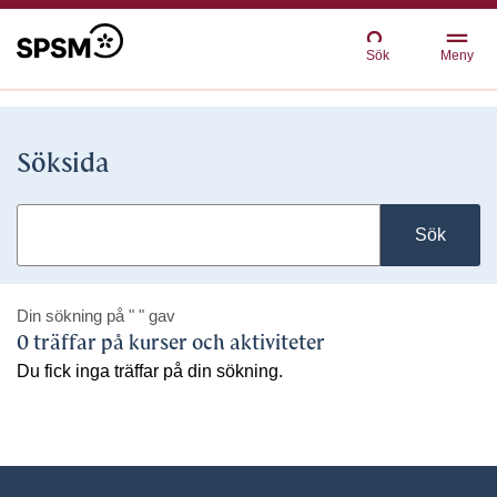
Sök
Meny
Söksida
Sök
Din sökning på
" "
gav
0 träffar på kurser och aktiviteter
Du fick inga träffar på din sökning.