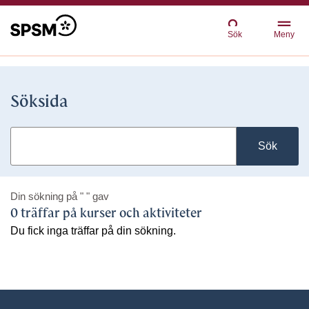
Sök
Meny
Söksida
Sök
Din sökning på
" "
gav
0 träffar på kurser och aktiviteter
Du fick inga träffar på din sökning.