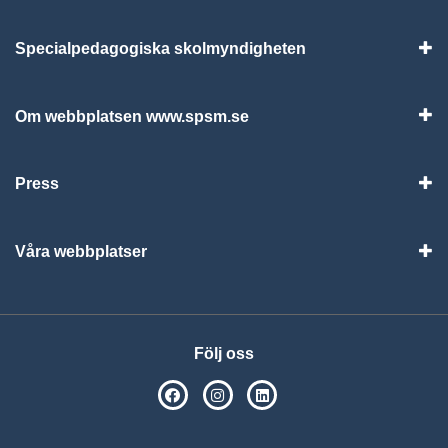
Specialpedagogiska skolmyndigheten
Vis
Om webbplatsen www.spsm.se
Vis
Press
Visa
Våra webbplatser
Visa
Följ oss
SPSM på Facebook
SPSM på Instagram
Följ oss på Linkedin