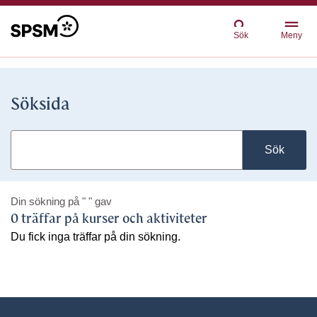
Sök
Meny
Söksida
Sök
Din sökning på
" "
gav
0 träffar på kurser och aktiviteter
Du fick inga träffar på din sökning.