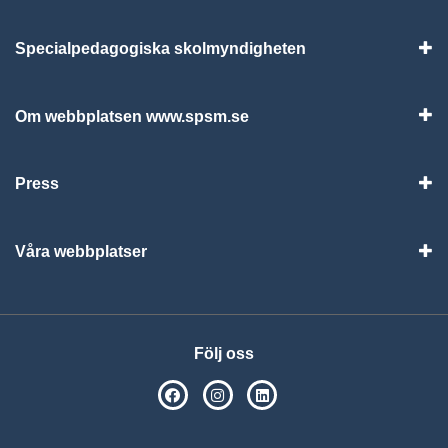
Specialpedagogiska skolmyndigheten
Vis
Om webbplatsen www.spsm.se
Vis
Press
Visa
Våra webbplatser
Visa
Följ oss
SPSM på Facebook
SPSM på Instagram
Följ oss på Linkedin