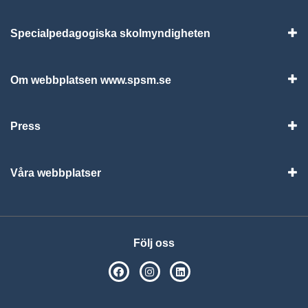
Specialpedagogiska skolmyndigheten
Vis
Om webbplatsen www.spsm.se
Vis
Press
Visa
Våra webbplatser
Visa
Följ oss
SPSM på Facebook
SPSM på Instagram
Följ oss på Linkedin