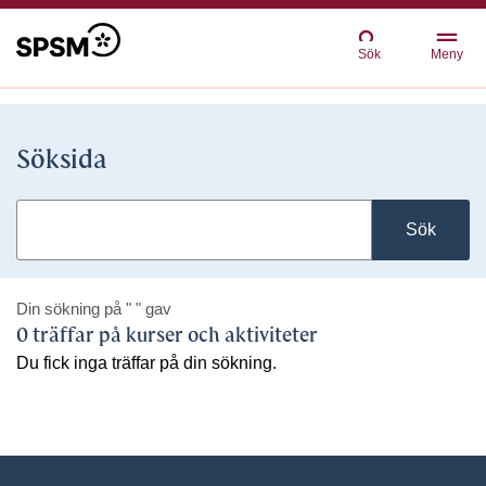
Sök
Meny
Söksida
Sök
Din sökning på
" "
gav
0 träffar på kurser och aktiviteter
Du fick inga träffar på din sökning.