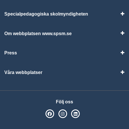
Specialpedagogiska skolmyndigheten
Vis
Om webbplatsen www.spsm.se
Vis
Press
Visa
Våra webbplatser
Visa
Följ oss
SPSM på Facebook
SPSM på Instagram
Följ oss på Linkedin