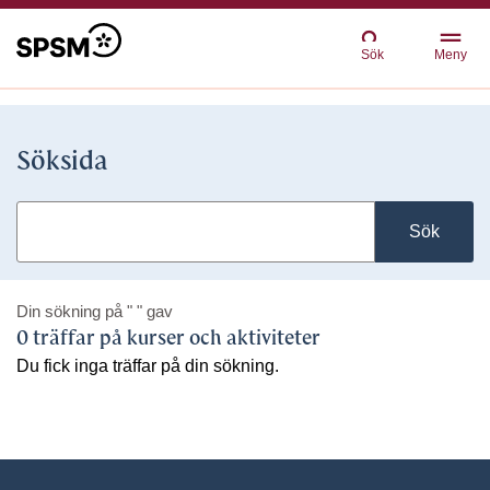
Sök
Meny
Söksida
Sök
Din sökning på
" "
gav
0 träffar på kurser och aktiviteter
Du fick inga träffar på din sökning.