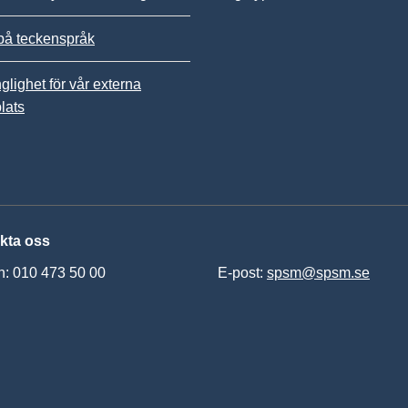
på teckenspråk
nglighet för vår externa
lats
kta oss
n: 010 473 50 00
E-post:
spsm@spsm.se