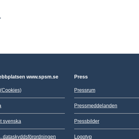
r
bbplatsen www.spsm.se
Press
(Cookies)
Pressrum
a
Pressmeddelanden
st svenska
Pressbilder
 dataskyddsförordningen
Logotyp