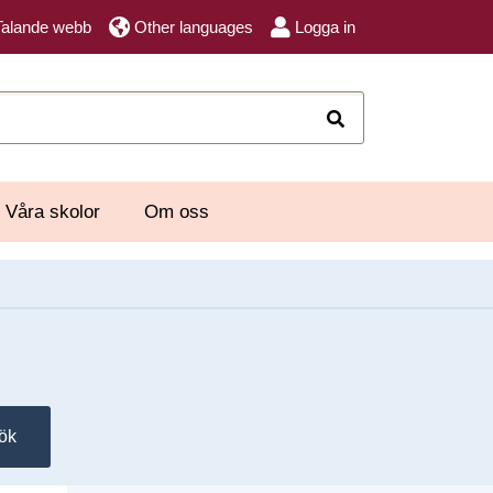
Talande webb
Other languages
Logga in
Sök
Våra skolor
Om oss
ök