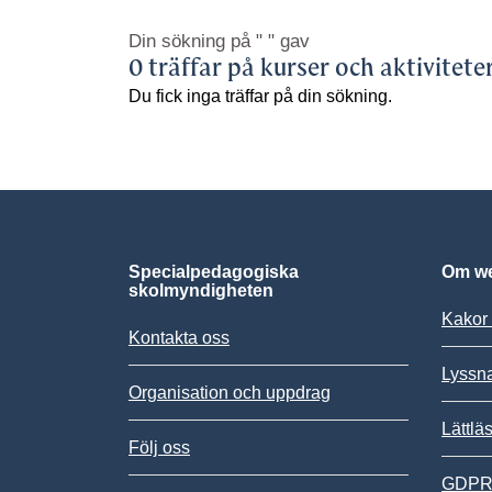
Din sökning på
" "
gav
0 träffar på kurser och aktivitete
Du fick inga träffar på din sökning.
Specialpedagogiska
Om we
skolmyndigheten
Kakor 
Kontakta oss
Lyssn
Organisation och uppdrag
Lättlä
Följ oss
GDPR,