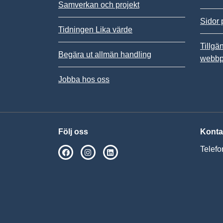
Samverkan och projekt
Sidor 
Tidningen Lika värde
Tillgä
Begära ut allmän handling
webbp
Jobba hos oss
Följ oss
Konta
Telefo
SPSM på Facebook
SPSM på Instagram
Följ oss på Linkedin