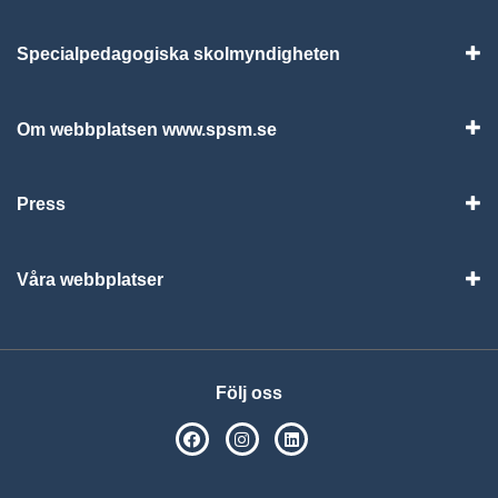
Specialpedagogiska skolmyndigheten
Vis
Om webbplatsen www.spsm.se
Vis
Press
Visa
Våra webbplatser
Visa
Följ oss
SPSM på Facebook
SPSM på Instagram
Följ oss på Linkedin