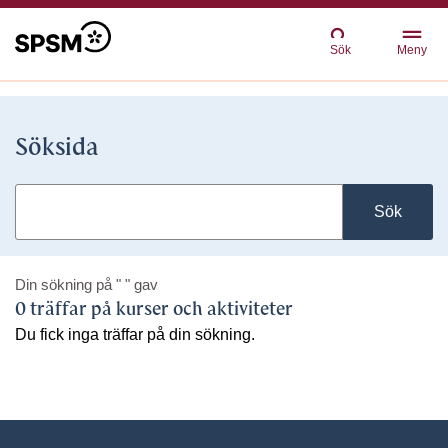
Sök
Meny
Söksida
Sök
Din sökning på
" "
gav
0 träffar på kurser och aktiviteter
Du fick inga träffar på din sökning.