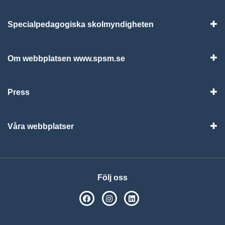
Specialpedagogiska skolmyndigheten
Vis
Om webbplatsen www.spsm.se
Vis
Press
Visa
Våra webbplatser
Visa
Följ oss
SPSM på Facebook
SPSM på Instagram
Följ oss på Linkedin