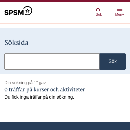
Sök
Meny
Söksida
Sök
Din sökning på
" "
gav
0 träffar på kurser och aktiviteter
Du fick inga träffar på din sökning.