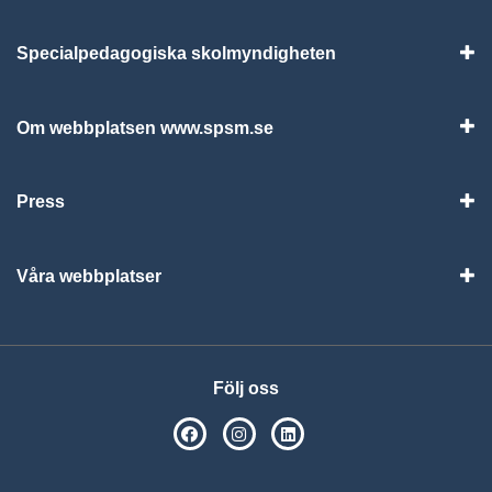
Specialpedagogiska skolmyndigheten
Vis
Om webbplatsen www.spsm.se
Vis
Press
Visa
Våra webbplatser
Visa
Följ oss
SPSM på Facebook
SPSM på Instagram
Följ oss på Linkedin