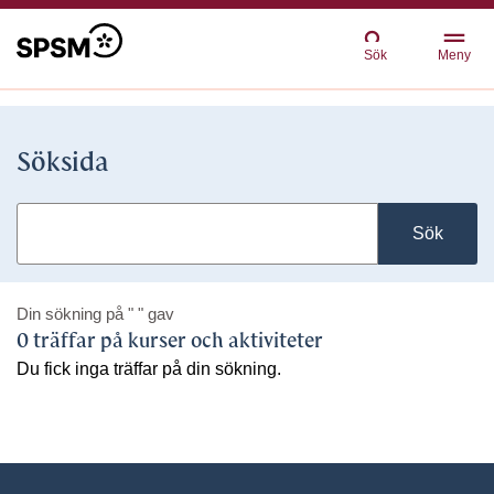
Sök
Meny
Söksida
Sök
Din sökning på
" "
gav
0 träffar på kurser och aktiviteter
Du fick inga träffar på din sökning.