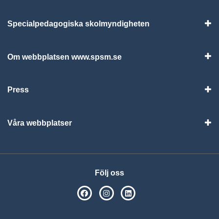
Specialpedagogiska skolmyndigheten
Vis
Om webbplatsen www.spsm.se
Vis
Press
Visa
Våra webbplatser
Visa
Följ oss
SPSM på Facebook
SPSM på Instagram
Följ oss på Linkedin