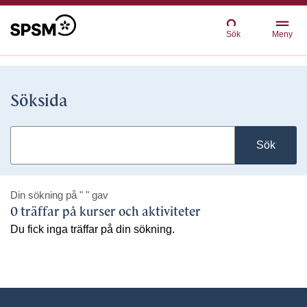
Sök
Meny
Söksida
Sök
Din sökning på
" "
gav
0 träffar på kurser och aktiviteter
Du fick inga träffar på din sökning.