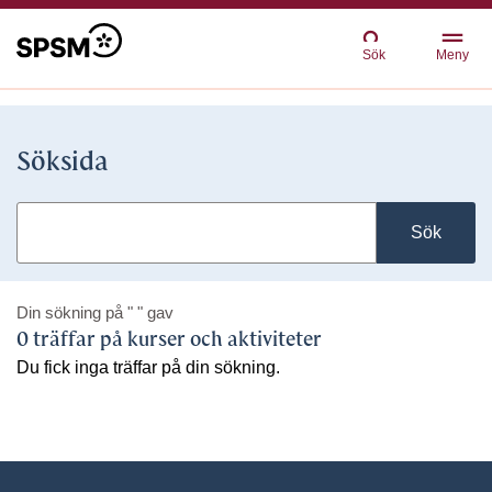
Sök
Meny
Söksida
Sök
Din sökning på
" "
gav
0 träffar på kurser och aktiviteter
Du fick inga träffar på din sökning.