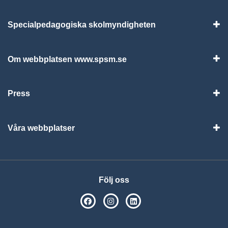
Specialpedagogiska skolmyndigheten
Vis
Om webbplatsen www.spsm.se
Vis
Press
Visa
Våra webbplatser
Visa
Följ oss
SPSM på Facebook
SPSM på Instagram
Följ oss på Linkedin