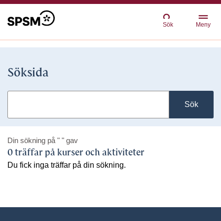
Sök
Meny
Söksida
Sök
Din sökning på
" "
gav
0 träffar på kurser och aktiviteter
Du fick inga träffar på din sökning.