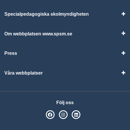
Specialpedagogiska skolmyndigheten
Vis
Om webbplatsen www.spsm.se
Vis
Press
Visa
Våra webbplatser
Visa
Följ oss
SPSM på Facebook
SPSM på Instagram
Följ oss på Linkedin