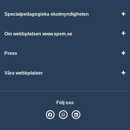
Specialpedagogiska skolmyndigheten
Vis
Om webbplatsen www.spsm.se
Vis
Press
Visa
Våra webbplatser
Visa
Följ oss
SPSM på Facebook
SPSM på Instagram
Följ oss på Linkedin