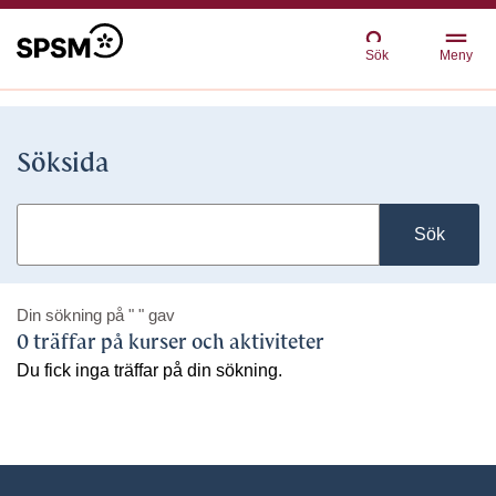
Sök
Meny
Söksida
Sök
Din sökning på
" "
gav
0 träffar på kurser och aktiviteter
Du fick inga träffar på din sökning.