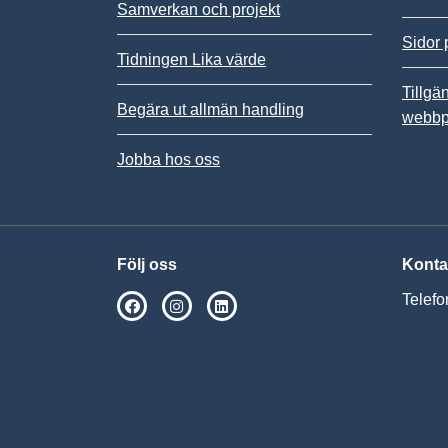
Samverkan och projekt
Sidor 
Tidningen Lika värde
Tillgä
Begära ut allmän handling
webbp
Jobba hos oss
Följ oss
Konta
Telefo
SPSM på Facebook
SPSM på Instagram
Följ oss på Linkedin