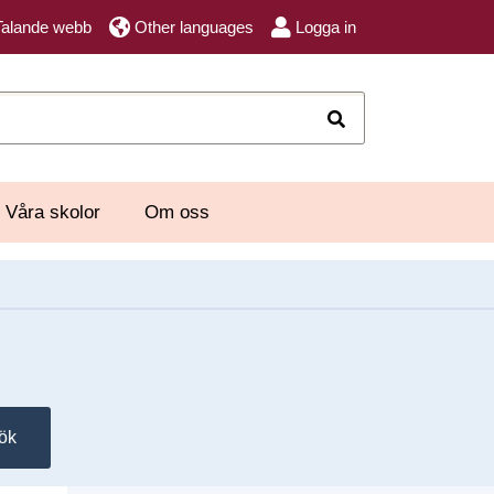
Talande webb
Other languages
Logga in
Sök
Våra skolor
Om oss
ök