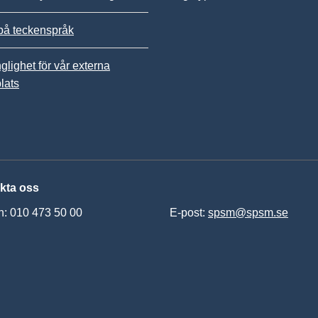
på teckenspråk
nglighet för vår externa
lats
kta oss
n: 010 473 50 00
E-post:
spsm@spsm.se