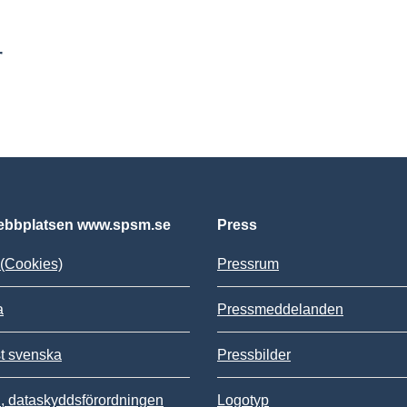
r
bbplatsen www.spsm.se
Press
(Cookies)
Pressrum
a
Pressmeddelanden
st svenska
Pressbilder
 dataskyddsförordningen
Logotyp