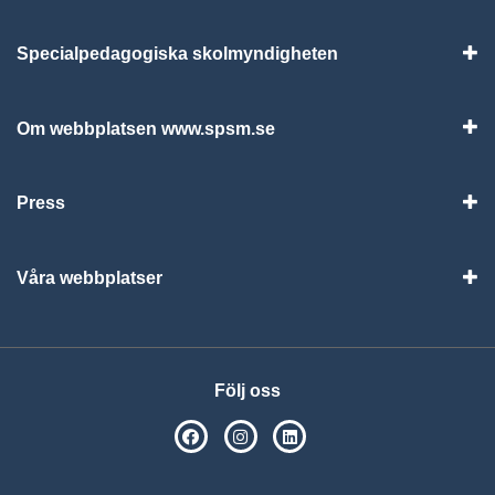
Specialpedagogiska skolmyndigheten
Vis
Om webbplatsen www.spsm.se
Vis
Press
Visa
Våra webbplatser
Visa
Följ oss
SPSM på Facebook
SPSM på Instagram
Följ oss på Linkedin