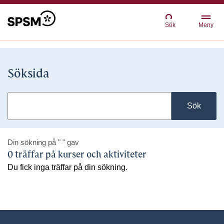
Sök
Meny
Söksida
Sök
Din sökning på
" "
gav
0 träffar på kurser och aktiviteter
Du fick inga träffar på din sökning.