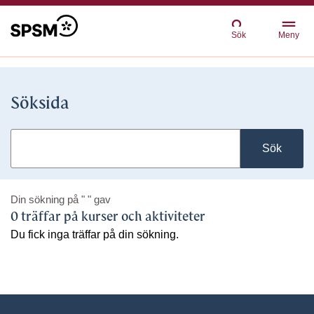
Sök
Meny
Söksida
Sök
Din sökning på
" "
gav
0 träffar på kurser och aktiviteter
Du fick inga träffar på din sökning.