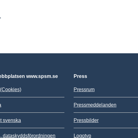
r
bbplatsen www.spsm.se
Press
(Cookies)
Pressrum
a
Pressmeddelanden
st svenska
Pressbilder
 dataskyddsförordningen
Logotyp