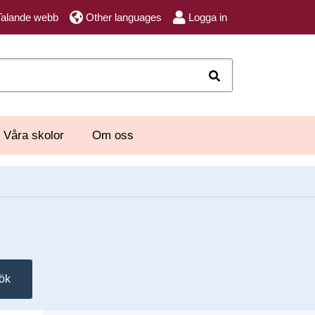
Talande webb
Other languages
Logga in
Sök
Våra skolor
Om oss
ök