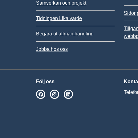
Samverkan och projekt
Sidor 
Tidningen Lika värde
Tillgä
Begära ut allmän handling
webbp
Jobba hos oss
Följ oss
Konta
Telefo
SPSM på Facebook
SPSM på Instagram
Följ oss på Linkedin