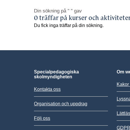
Din sökning på
" "
gav
0 träffar på kurser och aktivitete
Du fick inga träffar på din sökning.
Specialpedagogiska
Om we
skolmyndigheten
Kakor 
Kontakta oss
Lyssn
Organisation och uppdrag
Lättlä
Följ oss
GDPR,