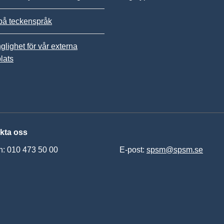
på teckenspråk
nglighet för vår externa
lats
kta oss
n: 010 473 50 00
E-post:
spsm@spsm.se