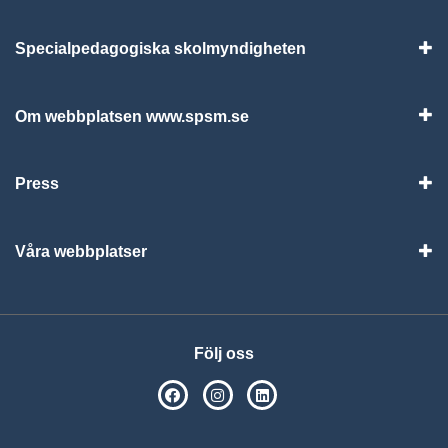
Specialpedagogiska skolmyndigheten
Vis
Om webbplatsen www.spsm.se
Vis
Press
Visa
Våra webbplatser
Visa
Följ oss
SPSM på Facebook
SPSM på Instagram
Följ oss på Linkedin