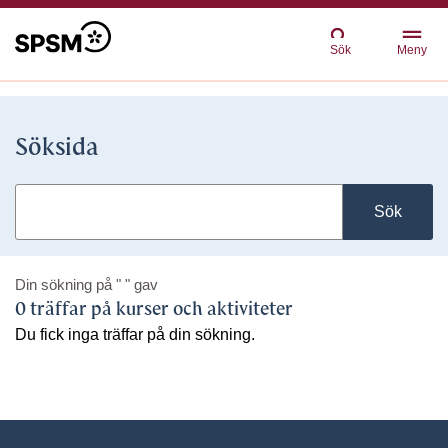
Sök
Meny
Söksida
Sök
Din sökning på
" "
gav
0 träffar på kurser och aktiviteter
Du fick inga träffar på din sökning.