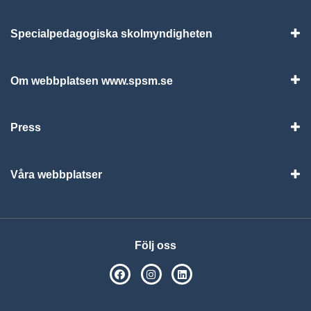
Specialpedagogiska skolmyndigheten
Vis
Om webbplatsen www.spsm.se
Vis
Press
Visa
Våra webbplatser
Visa
Följ oss
SPSM på Facebook
SPSM på Instagram
Följ oss på Linkedin