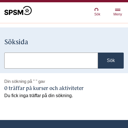
Sök
Meny
Söksida
Sök
Din sökning på
" "
gav
0 träffar på kurser och aktiviteter
Du fick inga träffar på din sökning.