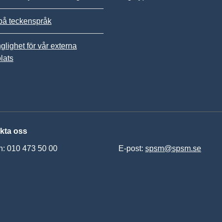
på teckenspråk
nglighet för vår externa
lats
kta oss
n: 010 473 50 00
E-post:
spsm@spsm.se