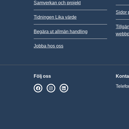
Samverkan och projekt
Sidor 
Tidningen Lika värde
Tillgä
Begära ut allmän handling
webbp
Jobba hos oss
Följ oss
Konta
Telefo
SPSM på Facebook
SPSM på Instagram
Följ oss på Linkedin