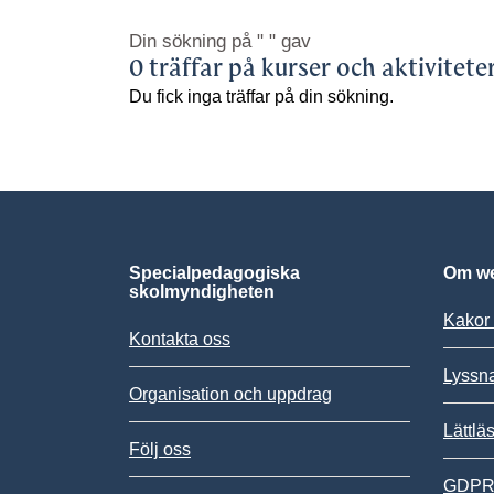
Din sökning på
" "
gav
0 träffar på kurser och aktivitete
Du fick inga träffar på din sökning.
Specialpedagogiska
Om we
skolmyndigheten
Kakor 
Kontakta oss
Lyssn
Organisation och uppdrag
Lättlä
Följ oss
GDPR,