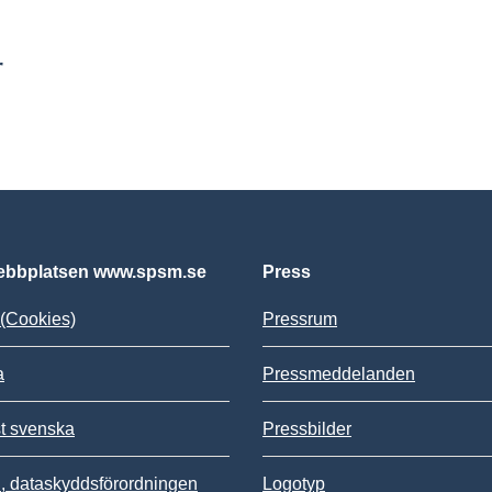
r
bbplatsen www.spsm.se
Press
(Cookies)
Pressrum
a
Pressmeddelanden
st svenska
Pressbilder
 dataskyddsförordningen
Logotyp