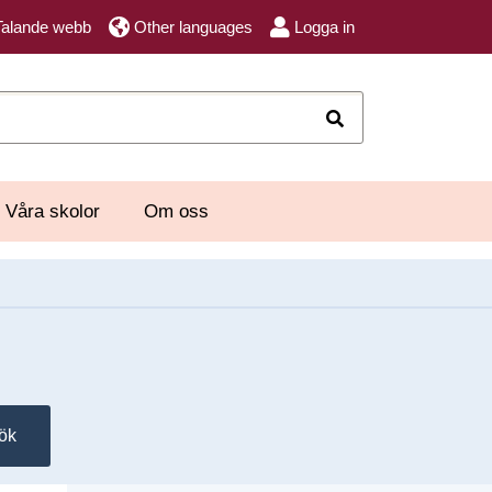
Talande webb
Other languages
Logga in
Sök
Våra skolor
Om oss
ök