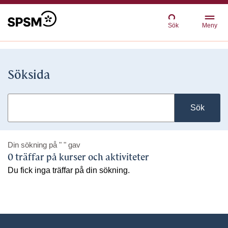
Sök
Meny
Söksida
Sök
Din sökning på
" "
gav
0 träffar på kurser och aktiviteter
Du fick inga träffar på din sökning.