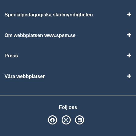
Specialpedagogiska skolmyndigheten
Vis
Om webbplatsen www.spsm.se
Vis
Press
Visa
Våra webbplatser
Visa
Följ oss
SPSM på Facebook
SPSM på Instagram
Följ oss på Linkedin