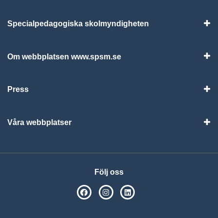
Specialpedagogiska skolmyndigheten
Vis
Om webbplatsen www.spsm.se
Vis
Press
Visa
Våra webbplatser
Visa
Följ oss
SPSM på Facebook
SPSM på Instagram
Följ oss på Linkedin