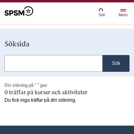
Sök
Meny
Söksida
Sök
Din sökning på
" "
gav
0 träffar på kurser och aktiviteter
Du fick inga träffar på din sökning.