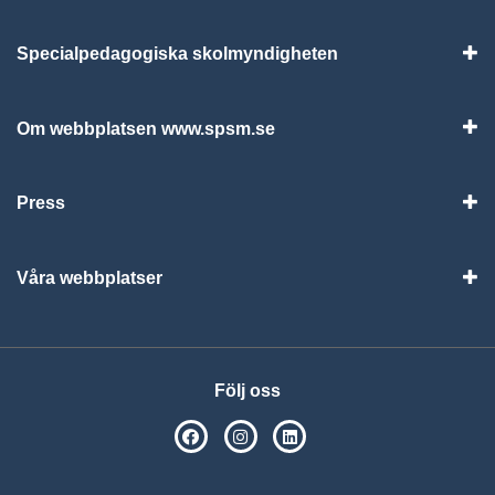
Specialpedagogiska skolmyndigheten
Vis
Om webbplatsen www.spsm.se
Vis
Press
Visa
Våra webbplatser
Visa
Följ oss
SPSM på Facebook
SPSM på Instagram
Följ oss på Linkedin