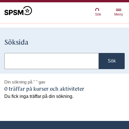
Sök
Meny
Söksida
Sök
Din sökning på
" "
gav
0 träffar på kurser och aktiviteter
Du fick inga träffar på din sökning.