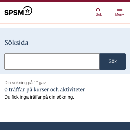
Sök
Meny
Söksida
Sök
Din sökning på
" "
gav
0 träffar på kurser och aktiviteter
Du fick inga träffar på din sökning.