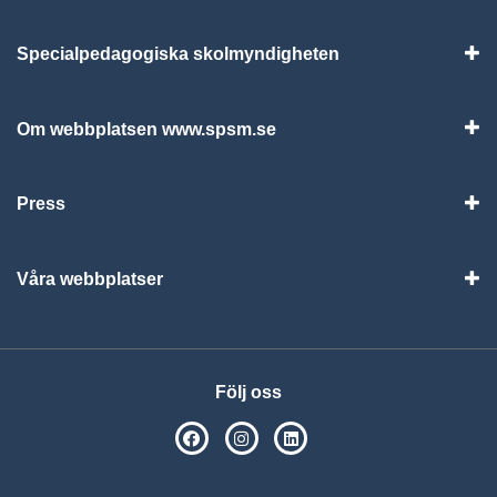
Specialpedagogiska skolmyndigheten
Vis
Om webbplatsen www.spsm.se
Vis
Press
Visa
Våra webbplatser
Visa
Följ oss
SPSM på Facebook
SPSM på Instagram
Följ oss på Linkedin